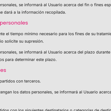
onales, se informará al Usuario acerca del fin o fines espe
se dará a la información recopilada.
 personales
te el tiempo mínimo necesario para los fines de su tratami
io solicite su supresión.
sonales, se informará al Usuario acerca del plazo durante 
dos para determinar este plazo.
les
artidos con terceros.
ngan los datos personales, se informará al Usuario acerca 
dos con los siguientes destinatarios o categorías de destin